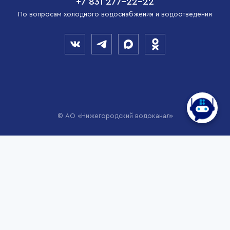
+7 831 277-22-22
По вопросам холодного водоснабжения и водоотведения
© АО «Нижегородский водоканал»
Мы используем cookies для того, чтобы сделать наш сайт
максимально удобным и функциональным для пользователей.
Продолжая пользоваться нашим веб-сайтом, Вы выражаете своё
согласие на обработку Ваших персональных данных с
использованием интернет-сервиса Yandex Metrica.
Политика использования файлов cookie
Узнать больше
Выберите настройки cookie
Минимальные
Аналитические/Функциональные
Принять
Настроить