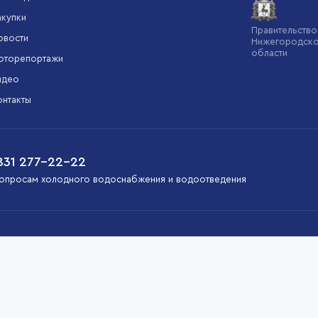
акупки
Минстрой
Администрация
Правительство
овости
России
Нижнего
Нижегородской
Новгорода
области
оторепортажи
идео
онтакты
831 277-22-22
опросам холодного водоснабжения и водоотведения
мально удобным и функциональным для пользователей. Продолжая
т-сервиса Yandex Metrica.