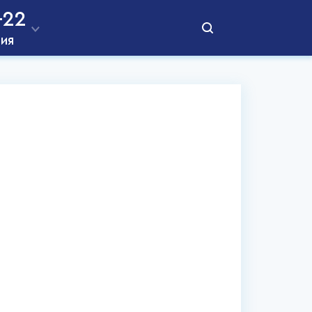
-22
ния