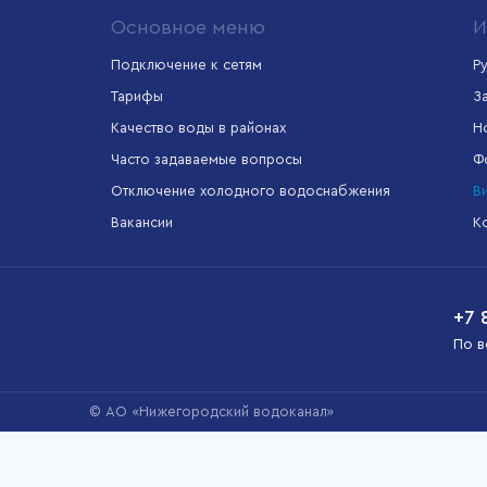
Основное меню
И
Подключение к сетям
Р
Тарифы
З
формационная
Межрегиональный
Единый портал
Качество воды в районах
Н
стема
информационно-
государственных
лищно-
расчетный центр
услуг
Часто задаваемые вопросы
Ф
ммунального
яйства
Отключение холодного водоснабжения
В
Вакансии
К
+7 
По в
© АО «Нижегородский водоканал»
Мы используем cookies для того, чтобы сделать наш сайт макси
обработку Ваших персональных данных с использованием интерне
Политика использования файлов cookie