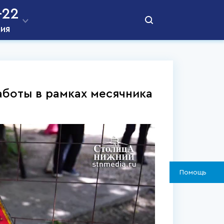
-22
ния
боты в рамках месячника
Помощь