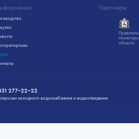
нформация
Партнеры
уководство
акупки
Минстрой
Администрация
Правительство
овости
России
Нижнего
Нижегородской
Новгорода
области
оторепортажи
идео
онтакты
831 277-22-22
опросам холодного водоснабжения и водоотведения
мально удобным и функциональным для пользователей. Продолжая
т-сервиса Yandex Metrica.