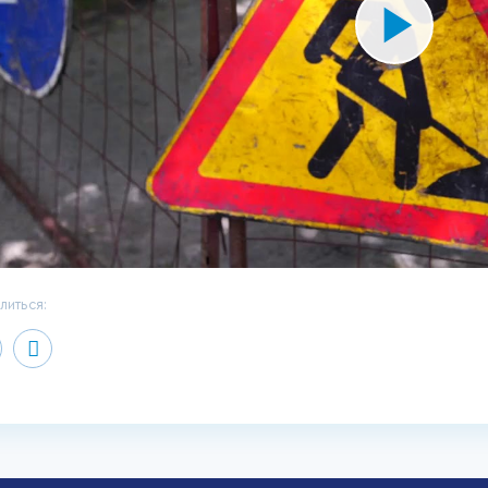
Play
Video
литься: