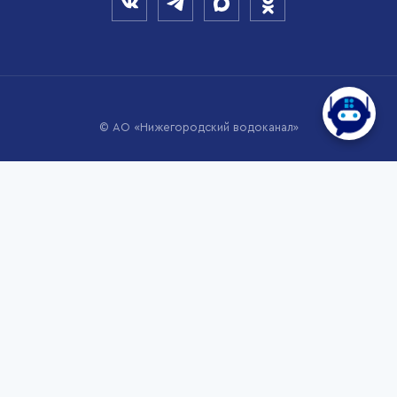
© АО «Нижегородский водоканал»
Мы используем cookies для того, чтобы сделать наш сайт
максимально удобным и функциональным для пользователей.
Продолжая пользоваться нашим веб-сайтом, Вы выражаете своё
согласие на обработку Ваших персональных данных с
использованием интернет-сервиса Yandex Metrica.
Политика использования файлов cookie
Узнать больше
Выберите настройки cookie
Минимальные
Аналитические/Функциональные
Принять
Настроить