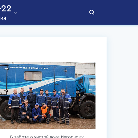
-22
ния
В заботе о чистой воде Нагорному