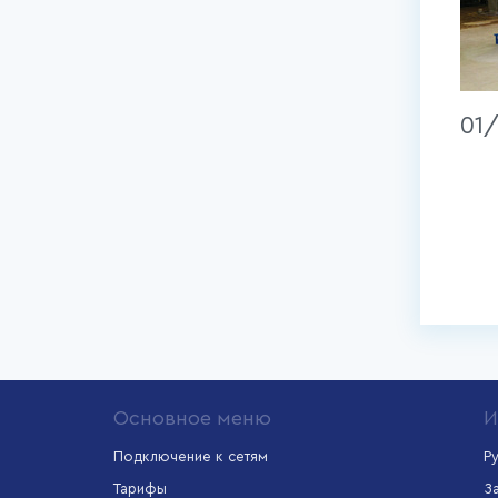
01
Основное меню
И
Подключение к сетям
Р
Тарифы
З