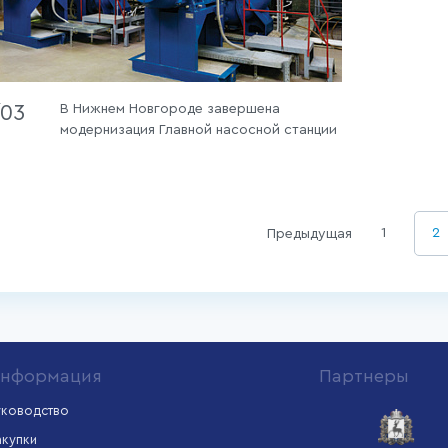
/03
В Нижнем Новгороде завершена
модернизация Главной насосной станции
1
2
Предыдущая
нформация
Партнеры
уководство
акупки