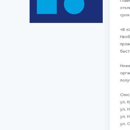
Глав
откл
срок
«В х
Необ
пров
быст
Ниже
орга
полу
Спис
ул. К
ул. Н
ул. Н
ул. С