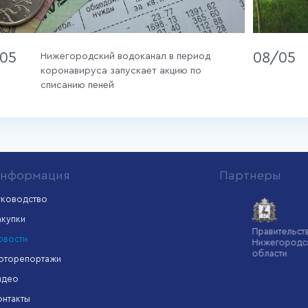
/05
08/05
Нижегородский водоканал в период
коронавируса запускает акцию по
списанию пеней
нформация
Партнеры
уководство
акупки
Минстрой
Администрация
Правительство
овости
России
Нижнего
Нижегородской
Новгорода
области
оторепортажи
идео
онтакты