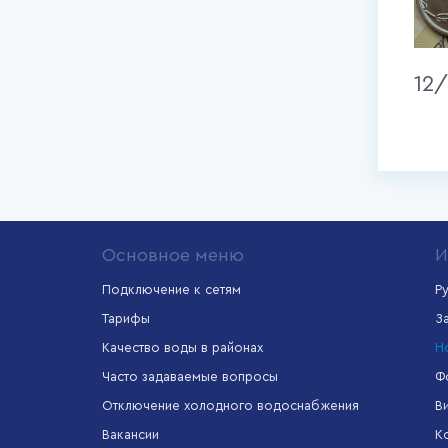
12
Основное меню
И
Подключение к сетям
Р
Тарифы
З
формационная
Межрегиональный
Единый портал
Качество воды в районах
Н
тема
информационно-
государственных
ищно-
расчетный центр
услуг
Часто задаваемые вопросы
Ф
мунального
яйства
Отключение холодного водоснабжения
В
Вакансии
К