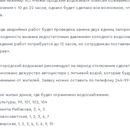
ный инженер АО «Нижегородский водоканал» Алексей Кожевников
ючения с 10 до 22 часов, однако будет сделано все возможное, ч
а.
оде аварийных работ будет проведена замена двух единиц запорн
ходимость вызвана недостаточным давлением холодного водосна
едение работ потребуется до 12 часов, но сотрудникам поставле
рее».
городский водоканал рекомендует на период отключения сделать
низовано дежурство автоцистерн с питьевой водой, которые буду
ченными от жителей. Заявку можно оставить по телефону 246-99-
ок жилых домов, где будет ограничено водоснабжение:
ультуры, 99, 101, 102, 104
икиты Рыбакова, 3, 4, 5
овосоветская, 1, 2, 3, 4, 7
вирская, 1, 2, 3, 4, 5, 6, 9, 10