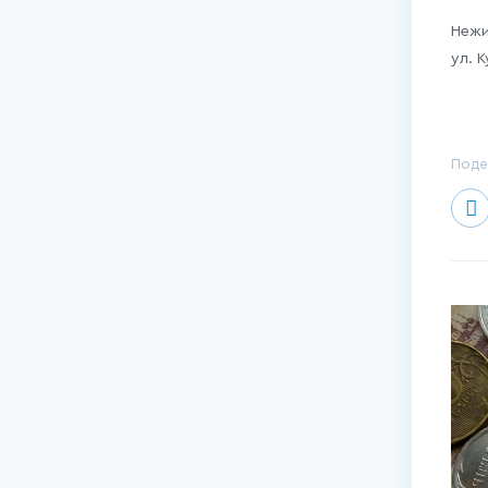
Нежи
ул. К
Поде