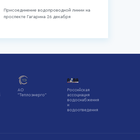
Присоединение водопроводной линии на
проспекте Гагарина 26 декабря
АО
Российская
Информационн
"Теплоэнерго"
ассоциация
система
водоснабжения
жилищно-
и
коммунального
водоотведения
хозяйства