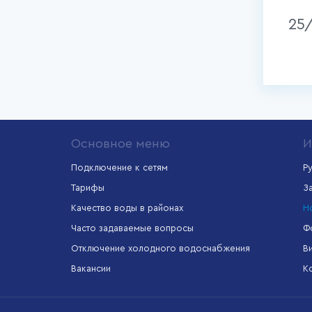
25
Основное меню
И
Подключение к сетям
Р
Тарифы
З
формационная
Межрегиональный
Единый портал
Качество воды в районах
Н
тема
информационно-
государственных
ищно-
расчетный центр
услуг
Часто задаваемые вопросы
Ф
мунального
яйства
Отключение холодного водоснабжения
В
Вакансии
К