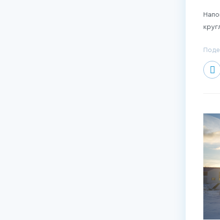
Напо
круг
Поде