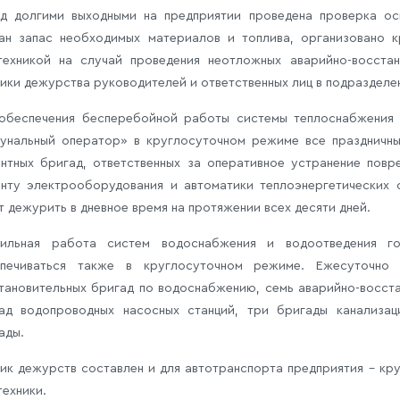
д долгими выходными на предприятии проведена проверка ос
ан запас необходимых материалов и топлива, организовано 
техникой на случай проведения неотложных аварийно-восста
ики дежурства руководителей и ответственных лиц в подразделе
обеспечения бесперебойной работы системы теплоснабжения 
унальный оператор» в круглосуточном режиме все праздничны
нтных бригад, ответственных за оперативное устранение повр
нту электрооборудования и автоматики теплоэнергетических 
т дежурить в дневное время на протяжении всех десяти дней.
бильная работа систем водоснабжения и водоотведения г
спечиваться также в круглосуточном режиме. Ежесуточно
тановительных бригад по водоснабжению, семь аварийно-восста
ад водопроводных насосных станций, три бригады канализац
ады.
ик дежурств составлен и для автотранспорта предприятия – круг
техники.