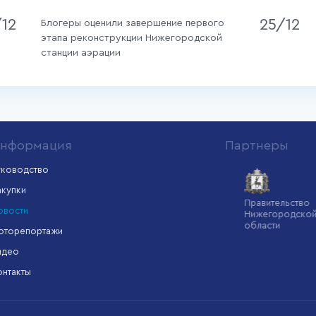
/12
25/12
Блогеры оценили завершение первого
этапа реконструкции Нижегородской
станции аэрации
нформация
Партнеры
уководство
акупки
Минстрой
Администрация
Правительство
овости
России
Нижнего
Нижегородской
Новгорода
области
оторепортажи
идео
онтакты