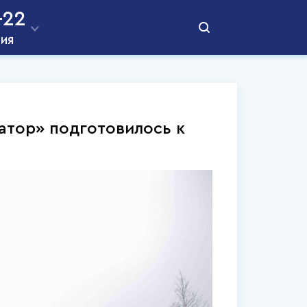
-22
ния
тор» подготовилось к