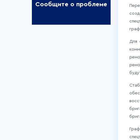
Сообщите о проблеме
Пере
созд
спец
граф
Для 
комм
ремо
ремо
буду
Ста
обе
восс
бриг
бриг
Граф
спец